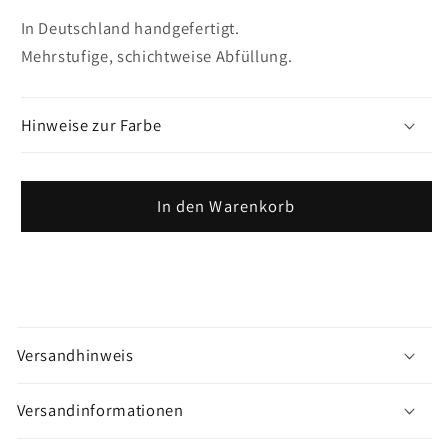
In Deutschland handgefertigt.
Mehrstufige, schichtweise Abfüllung.
Hinweise zur Farbe
In den Warenkorb
M
e
Versandhinweis
h
r
Versandinformationen
a