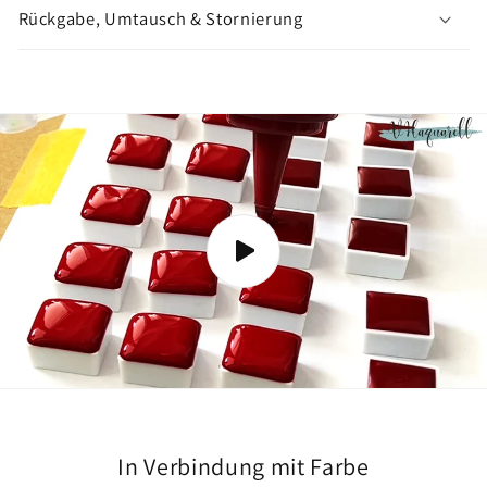
n
Rückgabe, Umtausch & Stornierung
z
e
i
g
e
n
In Verbindung mit Farbe