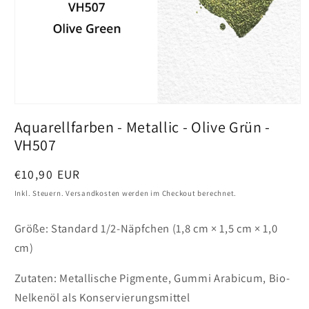
Medien
1
Aquarellfarben - Metallic - Olive Grün -
in
Vollansicht
VH507
öffnen
Preis
€10,90 EUR
Inkl. Steuern. Versandkosten werden im Checkout berechnet.
Größe: Standard 1/2-Näpfchen (1,8 cm × 1,5 cm × 1,0
cm)
Zutaten: Metallische Pigmente, Gummi Arabicum, Bio-
Nelkenöl als Konservierungsmittel