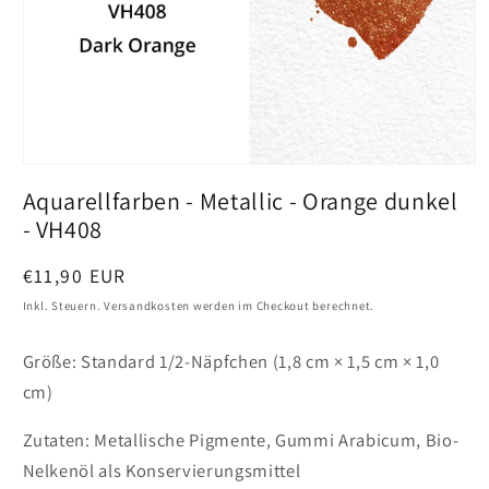
Medien
1
Aquarellfarben - Metallic - Orange dunkel
in
Vollansicht
- VH408
öffnen
Preis
€11,90 EUR
Inkl. Steuern. Versandkosten werden im Checkout berechnet.
Größe: Standard 1/2-Näpfchen (1,8 cm × 1,5 cm × 1,0
cm)
Zutaten: Metallische Pigmente, Gummi Arabicum, Bio-
Nelkenöl als Konservierungsmittel