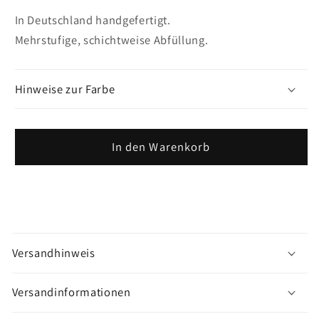
In Deutschland handgefertigt.
Mehrstufige, schichtweise Abfüllung.
Hinweise zur Farbe
In den Warenkorb
M
e
Versandhinweis
h
r
Versandinformationen
a