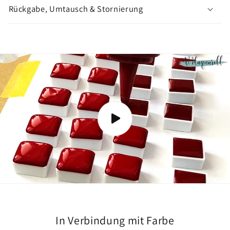
n
Rückgabe, Umtausch & Stornierung
z
e
i
g
e
n
In Verbindung mit Farbe