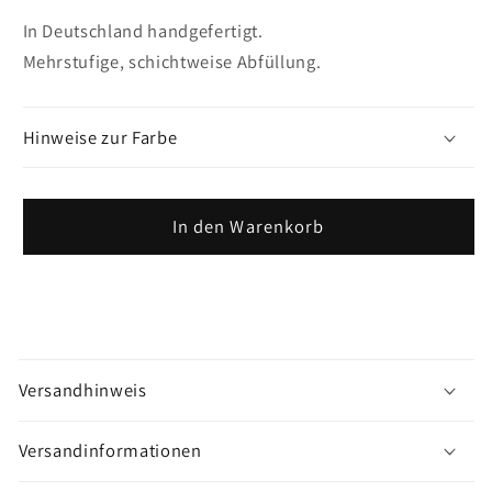
In Deutschland handgefertigt.
Mehrstufige, schichtweise Abfüllung.
Hinweise zur Farbe
In den Warenkorb
M
e
Versandhinweis
h
r
Versandinformationen
a