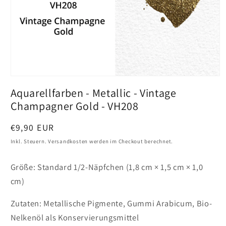
Medien
1
Aquarellfarben - Metallic - Vintage
in
Vollansicht
Champagner Gold - VH208
öffnen
Preis
€9,90 EUR
Inkl. Steuern. Versandkosten werden im Checkout berechnet.
Größe: Standard 1/2-Näpfchen (1,8 cm × 1,5 cm × 1,0
cm)
Zutaten: Metallische Pigmente, Gummi Arabicum, Bio-
Nelkenöl als Konservierungsmittel