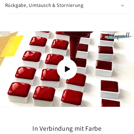
n
Rückgabe, Umtausch & Stornierung
z
e
i
g
e
n
In Verbindung mit Farbe