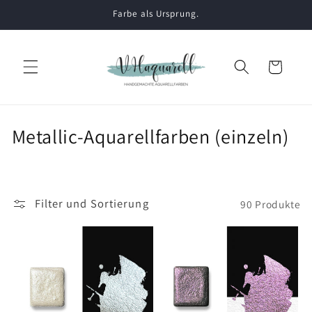
Direkt
Farbe als Ursprung.
zum
Inhalt
Warenkorb
K
Metallic-Aquarellfarben (einzeln)
a
t
e
Filter und Sortierung
90 Produkte
g
o
r
i