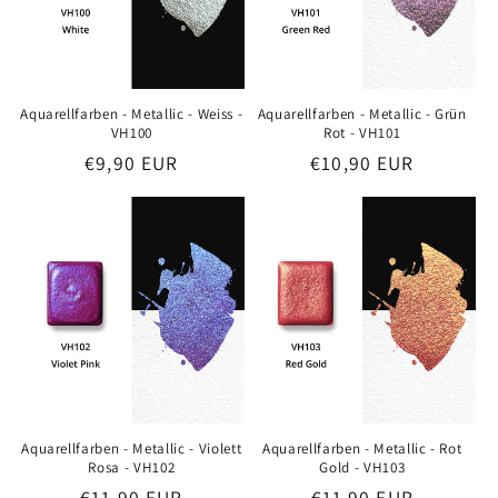
e
:
Aquarellfarben - Metallic - Weiss -
Aquarellfarben - Metallic - Grün
VH100
Rot - VH101
Preis
€9,90 EUR
Preis
€10,90 EUR
Aquarellfarben - Metallic - Violett
Aquarellfarben - Metallic - Rot
Rosa - VH102
Gold - VH103
Preis
€11,90 EUR
Preis
€11,90 EUR