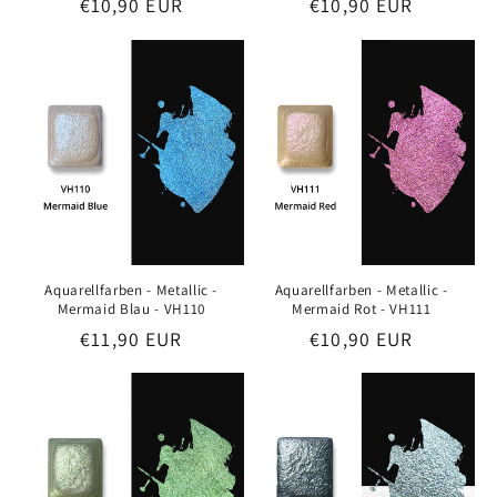
Preis
€10,90 EUR
Preis
€10,90 EUR
Aquarellfarben - Metallic -
Aquarellfarben - Metallic -
Mermaid Blau - VH110
Mermaid Rot - VH111
Preis
€11,90 EUR
Preis
€10,90 EUR