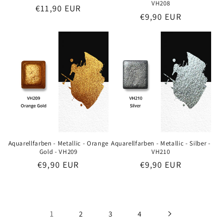
VH208
Preis
€11,90 EUR
Preis
€9,90 EUR
Aquarellfarben - Metallic - Orange
Aquarellfarben - Metallic - Silber -
Gold - VH209
VH210
Preis
€9,90 EUR
Preis
€9,90 EUR
1
2
3
4