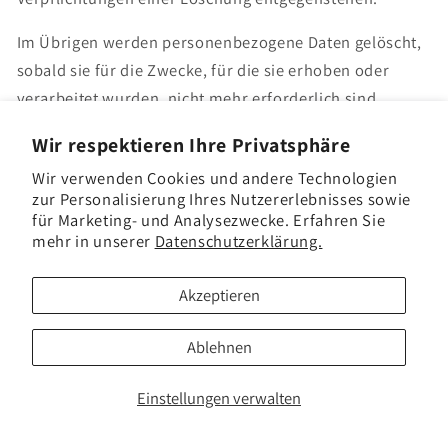
Im Übrigen werden personenbezogene Daten gelöscht,
sobald sie für die Zwecke, für die sie erhoben oder
verarbeitet wurden, nicht mehr erforderlich sind.
Wir respektieren Ihre Privatsphäre
In Verbindung mit Farbe
Wir verwenden Cookies und andere Technologien
zur Personalisierung Ihres Nutzererlebnisses sowie
für Marketing- und Analysezwecke. Erfahren Sie
Informationen zu neu fertiggestellten Farben,
mehr in unserer
Datenschutzerklärung.
Ergänzungen der Farbsammlung sowie
ausgewählten Einträgen aus dem VHaquarell
Akzeptieren
Farbarchiv.
Ablehnen
E-Mail
Einstellungen verwalten