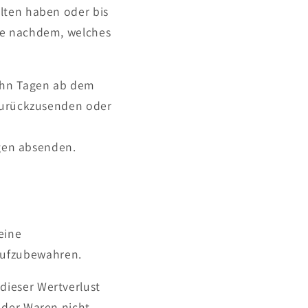
lten haben oder bis
je nachdem, welches
zehn Tagen ab dem
 zurückzusenden oder
agen absenden.
eine
aufzubewahren.
dieser Wertverlust
 der Waren nicht