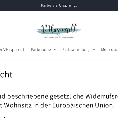
Farbe als Ursprung.
r VHaquarell
Farbräume
Farbsammlung
Mehr daz
echt
d beschriebene gesetzliche Widerrufsre
t Wohnsitz in der Europäischen Union.