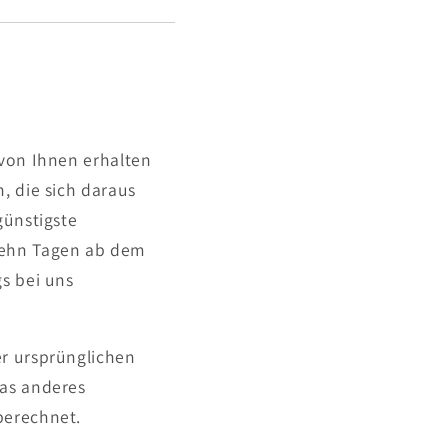
 von Ihnen erhalten
, die sich daraus
günstigste
rzehn Tagen ab dem
gs bei uns
er ursprünglichen
was anderes
berechnet.