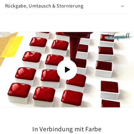
n
Rückgabe, Umtausch & Stornierung
z
e
i
g
e
n
In Verbindung mit Farbe