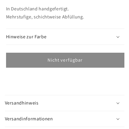
In Deutschland handgefertigt.
Mehrstufige, schichtweise Abfüllung.
Hinweise zur Farbe
Nicht verfügbar
M
e
Versandhinweis
h
r
Versandinformationen
a