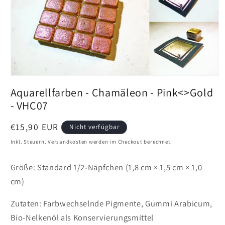
Medien
1
Aquarellfarben - Chamäleon - Pink<>Gold
in
Vollansicht
- VHC07
öffnen
Preis
€15,90 EUR
Nicht verfügbar
Inkl. Steuern. Versandkosten werden im Checkout berechnet.
Größe: Standard 1/2-Näpfchen (1,8 cm × 1,5 cm × 1,0
cm)
Zutaten: Farbwechselnde Pigmente, Gummi Arabicum,
Bio-Nelkenöl als Konservierungsmittel