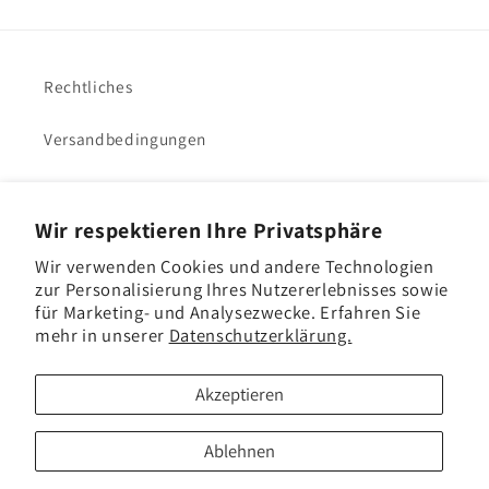
Rechtliches
Versandbedingungen
Impressum
Wir respektieren Ihre Privatsphäre
VHacademy
Wir verwenden Cookies und andere Technologien
zur Personalisierung Ihres Nutzererlebnisses sowie
für Marketing- und Analysezwecke. Erfahren Sie
mehr in unserer
Datenschutzerklärung.
Akzeptieren
Land/Region
Sprache
Ablehnen
Deutschland | EUR €
Deutsch