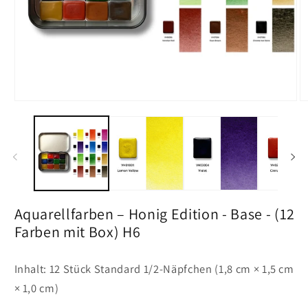
Medien
M
1
2
in
in
Vollansicht
Vo
öffnen
öf
Aquarellfarben – Honig Edition - Base - (12
Farben mit Box) H6
Inhalt: 12 Stück Standard 1/2-Näpfchen (1,8 cm × 1,5 cm
× 1,0 cm)