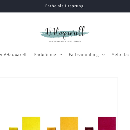
Farbe als Ursprung.
r VHaquarell
Farbräume
Farbsammlung
Mehr daz