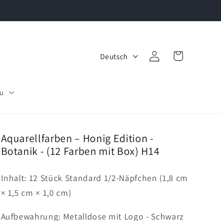
S
Warenkorb
Einloggen
Deutsch
p
r
u
a
c
h
Aquarellfarben – Honig Edition -
Botanik - (12 Farben mit Box) H14
e
Inhalt: 12 Stück Standard 1/2-Näpfchen (1,8 cm
× 1,5 cm × 1,0 cm)
Aufbewahrung: Metalldose mit Logo - Schwarz