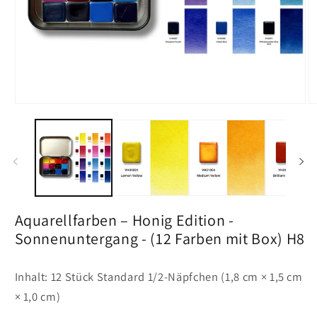
Medien
M
1
2
in
in
Vollansicht
Vo
öffnen
öf
Aquarellfarben – Honig Edition -
Sonnenuntergang - (12 Farben mit Box) H8
Inhalt: 12 Stück Standard 1/2-Näpfchen (1,8 cm × 1,5 cm
× 1,0 cm)