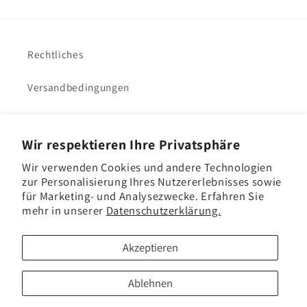
Rechtliches
Versandbedingungen
Impressum
Wir respektieren Ihre Privatsphäre
VHacademy
Wir verwenden Cookies und andere Technologien
zur Personalisierung Ihres Nutzererlebnisses sowie
für Marketing- und Analysezwecke. Erfahren Sie
mehr in unserer
Datenschutzerklärung.
Akzeptieren
Land/Region
Sprache
Ablehnen
Deutschland | EUR €
Deutsch