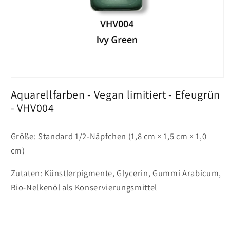
Medien
1
Aquarellfarben - Vegan limitiert - Efeugrün
in
Vollansicht
- VHV004
öffnen
Größe: Standard 1/2-Näpfchen (1,8 cm × 1,5 cm × 1,0
cm)
Zutaten: Künstlerpigmente, Glycerin, Gummi Arabicum,
Bio-Nelkenöl als Konservierungsmittel