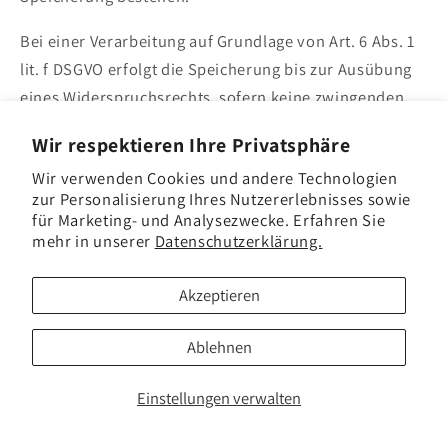
Bei einer Verarbeitung auf Grundlage von Art. 6 Abs. 1
lit. f DSGVO erfolgt die Speicherung bis zur Ausübung
eines Widerspruchsrechts, sofern keine zwingenden
schutzwürdigen Gründe oder rechtlichen
Wir respektieren Ihre Privatsphäre
Verpflichtungen einer Löschung entgegenstehen.
Wir verwenden Cookies und andere Technologien
Im Übrigen werden personenbezogene Daten gelöscht,
zur Personalisierung Ihres Nutzererlebnisses sowie
für Marketing- und Analysezwecke. Erfahren Sie
sobald sie für die Zwecke, für die sie erhoben oder
mehr in unserer
Datenschutzerklärung.
verarbeitet wurden, nicht mehr erforderlich sind.
Akzeptieren
In Verbindung mit Farbe
Ablehnen
Informationen zu neu fertiggestellten Farben,
Einstellungen verwalten
Ergänzungen der Farbsammlung sowie
ausgewählten Einträgen aus dem VHaquarell