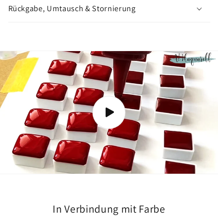
n
Rückgabe, Umtausch & Stornierung
z
e
i
g
e
n
In Verbindung mit Farbe