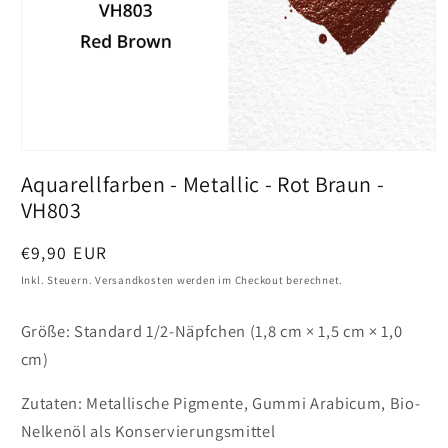
Medien
1
Aquarellfarben - Metallic - Rot Braun -
in
Vollansicht
VH803
öffnen
Preis
€9,90 EUR
Inkl. Steuern. Versandkosten werden im Checkout berechnet.
Größe: Standard 1/2-Näpfchen (1,8 cm × 1,5 cm × 1,0
cm)
Zutaten: Metallische Pigmente, Gummi Arabicum, Bio-
Nelkenöl als Konservierungsmittel