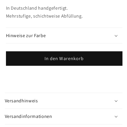
In Deutschland handgefertigt.
Mehrstufige, schichtweise Abfüllung.
Hinweise zur Farbe
In den Warenkorb
M
e
Versandhinweis
h
r
Versandinformationen
a