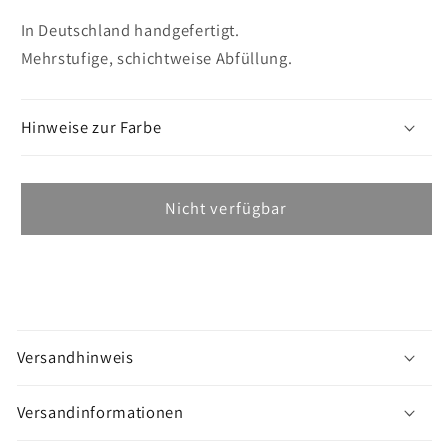
In Deutschland handgefertigt.
Mehrstufige, schichtweise Abfüllung.
Hinweise zur Farbe
Nicht verfügbar
M
e
Versandhinweis
h
r
Versandinformationen
a