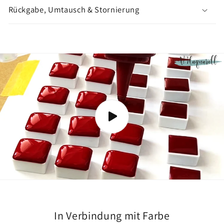
n
Rückgabe, Umtausch & Stornierung
z
e
i
g
e
n
In Verbindung mit Farbe