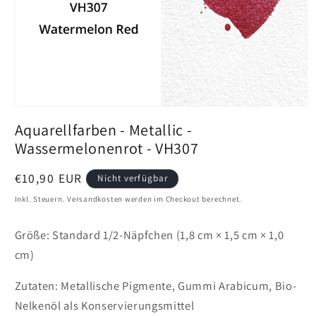
Medien
1
Aquarellfarben - Metallic -
in
Vollansicht
Wassermelonenrot - VH307
öffnen
Preis
€10,90 EUR
Nicht verfügbar
Inkl. Steuern. Versandkosten werden im Checkout berechnet.
Größe: Standard 1/2-Näpfchen (1,8 cm × 1,5 cm × 1,0
cm)
Zutaten: Metallische Pigmente, Gummi Arabicum, Bio-
Nelkenöl als Konservierungsmittel