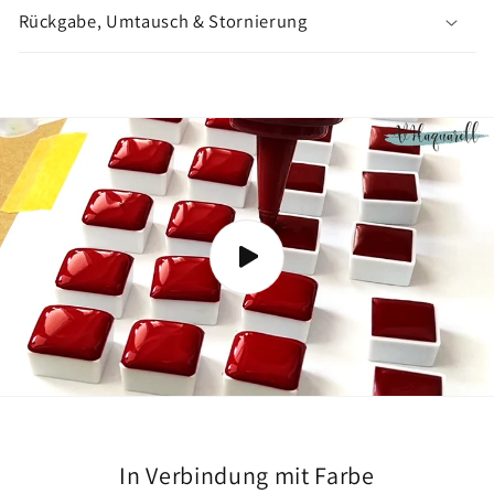
n
Rückgabe, Umtausch & Stornierung
z
e
i
g
e
n
In Verbindung mit Farbe