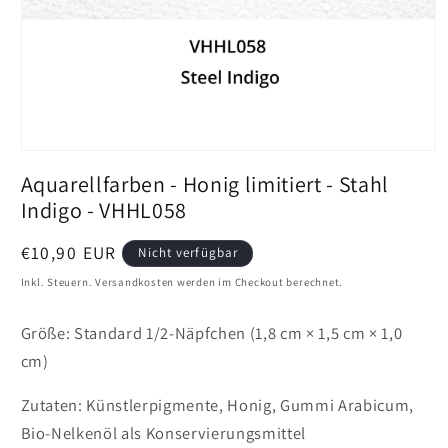
Medien
1
Aquarellfarben - Honig limitiert - Stahl
in
Vollansicht
Indigo - VHHL058
öffnen
Preis
€10,90 EUR
Nicht verfügbar
Inkl. Steuern. Versandkosten werden im Checkout berechnet.
Größe: Standard 1/2-Näpfchen (1,8 cm × 1,5 cm × 1,0
cm)
Zutaten: Künstlerpigmente, Honig, Gummi Arabicum,
Bio-Nelkenöl als Konservierungsmittel