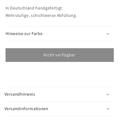
In Deutschland handgefertigt.
Mehrstufige, schichtweise Abfüllung.
Hinweise zur Farbe
Nicht verfügbar
M
e
Versandhinweis
h
r
Versandinformationen
a