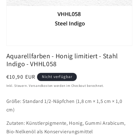
Medien
1
Aquarellfarben - Honig limitiert - Stahl
in
Vollansicht
Indigo - VHHL058
öffnen
Preis
€10,90 EUR
Nicht verfügbar
Inkl. Steuern. Versandkosten werden im Checkout berechnet.
Größe: Standard 1/2-Näpfchen (1,8 cm × 1,5 cm × 1,0
cm)
Zutaten: Künstlerpigmente, Honig, Gummi Arabicum,
Bio-Nelkenöl als Konservierungsmittel