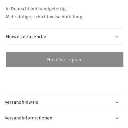
In Deutschland handgefertigt.
Mehrstufige, schichtweise Abfüllung.
Hinweise zur Farbe
Nicht verfügbar
M
e
Versandhinweis
h
r
Versandinformationen
a