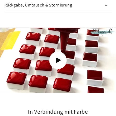
n
Rückgabe, Umtausch & Stornierung
z
e
i
g
e
n
In Verbindung mit Farbe